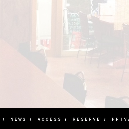
ＮＥＷＳ
ＡＣＣＥＳＳ
ＲＥＳＥＲＶＥ
ＰＲＩＶ