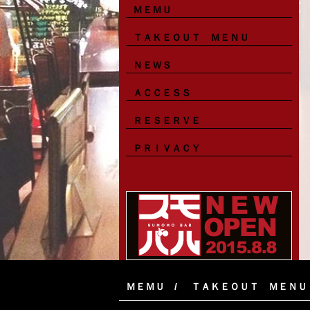
ＭＥＭＵ
ＴＡＫＥＯＵＴ ＭＥＮＵ
ＮＥＷＳ
ＡＣＣＥＳＳ
ＲＥＳＥＲＶＥ
ＰＲＩＶＡＣＹ
ＭＥＭＵ
ＴＡＫＥＯＵＴ ＭＥＮＵ