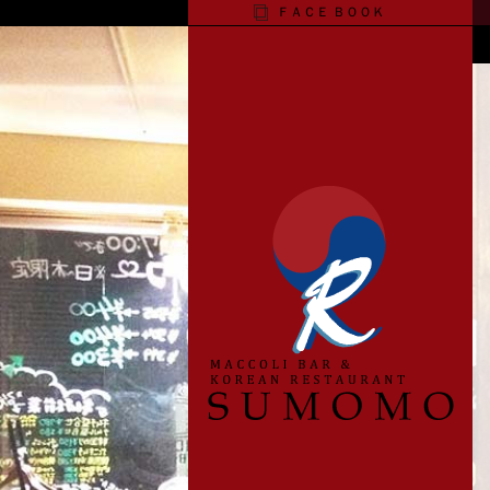
ＦＡＣＥ ＢＯＯＫ