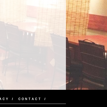
ＡＣＹ
ＣＯＮＴＡＣＴ