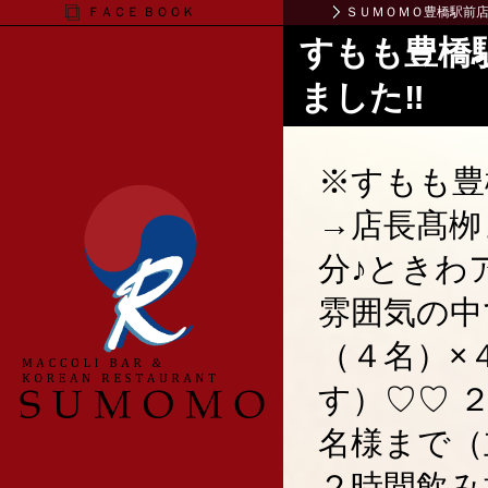
ＦＡＣＥ ＢＯＯＫ
ＳＵＭＯＭＯ豊橋駅前
すもも豊橋
ました‼
※すもも豊橋
→店長髙栁
分♪ときわ
雰囲気の中
（４名）×
す）♡♡ 
名様まで（
２時間飲み