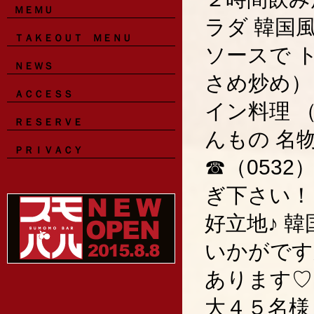
ＭＥＭＵ
ラダ 韓国
ＴＡＫＥＯＵＴ ＭＥＮＵ
ソースで 
ＮＥＷＳ
さめ炒め）
ＡＣＣＥＳＳ
イン料理 
ＲＥＳＥＲＶＥ
んもの 名
ＰＲＩＶＡＣＹ
☎（0532
ぎ下さい！
好立地♪ 
いかがです
あります♡
大４５名様