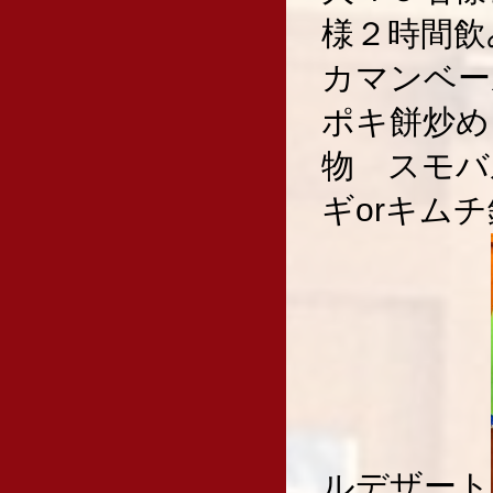
様２時間飲
カマンベー
ポキ餅炒め
物 スモバ
ギorキム
ルデザート