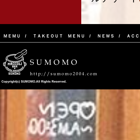
ＭＥＭＵ
ＴＡＫＥＯＵＴ ＭＥＮＵ
ＮＥＷＳ
ＡＣＣ