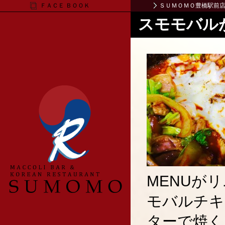
ＦＡＣＥ ＢＯＯＫ
ＳＵＭＯＭＯ豊橋駅前
スモモバル
MENUが
モバルチキ
ターで焼く